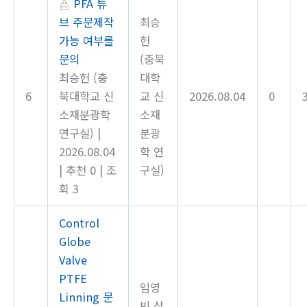
PFA 튜
브 주문제작
최승
가능 여부를
헌
문의
(충북
최승헌 (충
대학
6
북대학교 신
교 신
2026.08.04
0
소재분광학
소재
연구실)
|
분광
2026.08.04
학 연
|
추천 0
|
조
구실)
회 3
Control
Globe
Valve
PTFE
임영
Linning 문
빈 상