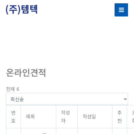
콘
텐
츠
로
건
너
뛰
기
온라인견적
전체 6
번
작성
추
제목
작성일
호
자
천