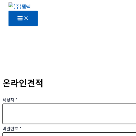
콘
텐
츠
로
건
너
뛰
기
온라인견적
작성자
*
비밀번호
*