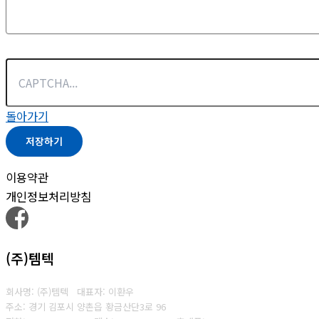
돌아가기
저장하기
이용약관
개인정보처리방침
(주)템텍
회사명: (주)템텍 대표자: 이환우
주소: 경기 김포시 양촌읍 황금산단3로 96