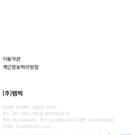
이용약관
개인정보처리방침
(주)템텍
회사명: (주)템텍 대표자: 이환우
주소: 경기 김포시 양촌읍 황금산단3로 96
전화: 031-986-4296
팩스: 031-986-4295
휴대폰: 010-4559-3693
이메일: tem@temtec.co.kr