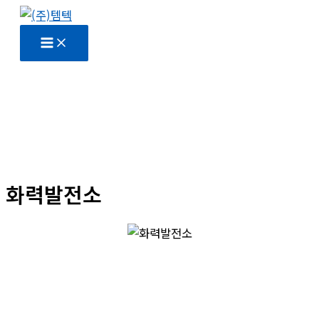
콘
텐
츠
로
건
너
뛰
기
화력발전소