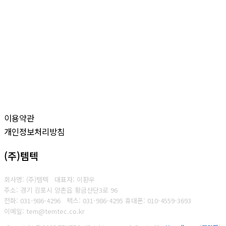
이용약관
개인정보처리방침
(주)템텍
회사명: (주)템텍 대표자: 이환우
주소: 경기 김포시 양촌읍 황금산단3로 96
전화: 031-986-4296
팩스: 031-986-4295
휴대폰: 010-4559-3693
이메일: tem@temtec.co.kr