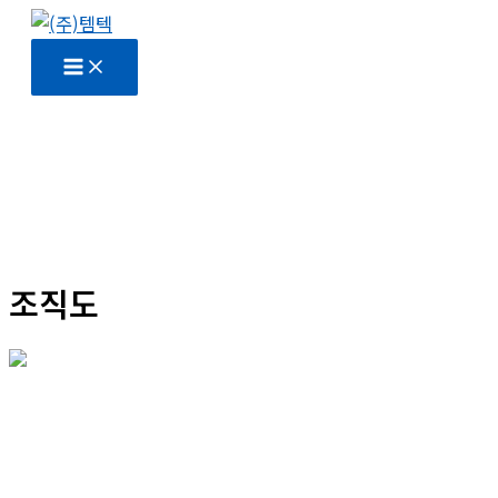
콘
텐
츠
로
건
너
뛰
기
조직도