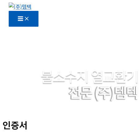
콘
텐
츠
로
건
너
뛰
기
인증서