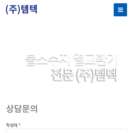
콘
텐
츠
로
건
너
뛰
기
상담문의
작성자
*