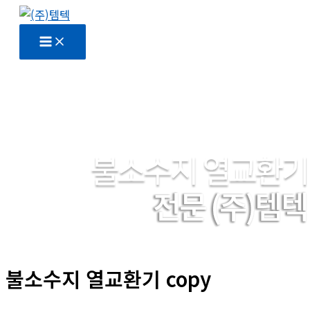
콘
텐
츠
로
건
너
뛰
기
불소수지 열교환기 copy