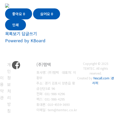
좋아요
0
싫어요
0
인쇄
목록보기
답글쓰기
Powered by KBoard
개
(주)템텍
Copyright © 2025
TEMTEC. All rights
인
회사명: (주)템텍 대표자: 이
reserved.
이
정
환우
Created by
Yescall.com
[
관
주소: 경기 김포시 양촌읍 황
리자
]
용
보
금산단3로 96
약
처
전화: 031-986-4296
관
리
팩스: 031-986-4295
방
휴대폰: 010-4559-3693
이메일: tem@temtec.co.kr
침