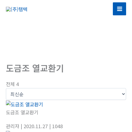
콘
텐
츠
로
건
너
뛰
기
도금조 열교환기
전체 4
도금조 열교환기
관리자
| 2020.11.27
| 1048